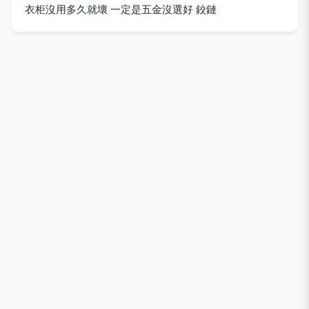
衣柜沒用多久就壞 一定是五金沒選好 鉸鏈