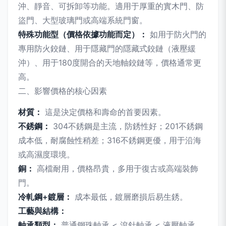
沖、靜音、可拆卸等功能。適用于厚重的實木門、防
盜門、大型玻璃門或高端系統門窗。
特殊功能型（價格依據功能而定）：
如用于防火門的
專用防火鉸鏈、用于隱藏門的隱藏式鉸鏈（液壓緩
沖）、用于180度開合的天地軸鉸鏈等，價格通常更
高。
二、影響價格的核心因素
材質：
這是決定價格和壽命的首要因素。
不銹鋼：
304不銹鋼是主流，防銹性好；201不銹鋼
成本低，耐腐蝕性稍差；316不銹鋼更優，用于沿海
或高濕度環境。
銅：
高檔耐用，價格昂貴，多用于復古或高端裝飾
門。
冷軋鋼+鍍層：
成本最低，鍍層磨損后易生銹。
工藝與結構：
軸承類型：
普通鋼珠軸承 < 滾針軸承 < 液壓軸承