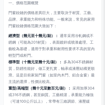
一、價格范圍概覽
門窗鉸鏈的價格差異巨大，主要取決于材質、工藝、
品牌、承重能力和特殊功能。一般來說，常見的家用
門窗鉸鏈價格范圍大致如下：
經濟型（幾元至十幾元/副）：
通常采用冷軋鋼或不
銹鋼（可能為201材質），表面鍍鋅或噴漆處理。工
藝較為基礎，適用于對承重和耐用性要求不高的室內
輕型門或柜門。
標準型（十幾元至幾十元/副）：
多為304不銹鋼材
質，防銹性能好，做工更扎實，軸承或液壓結構更順
滑。這是目前家裝門窗（如室內木門、鋁合金窗）最
主流的選擇，性價比較高。
重型/高端型（幾十元至數百元/副）：
采用加厚304
或316不銹鋼，甚至銅質。工藝精湛，承重能力極強
（可達100公斤以上），常帶有三維調節、液壓緩