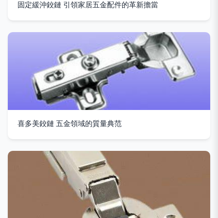
固定緩沖鉸鏈 引領家居五金配件的革新擔當
喜多美鉸鏈 五金領域的質量典范