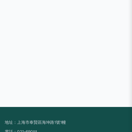
地址：上海市奉賢區海坤路1號1幢
電話：021-690**