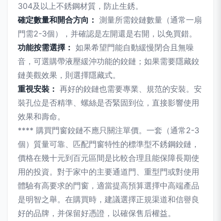
304及以上不銹鋼材質，防止生銹。
確定數量和開合方向：
測量所需鉸鏈數量（通常一扇
門需2-3個），并確認是左開還是右開，以免買錯。
功能按需選擇：
如果希望門能自動緩慢閉合且無噪
音，可選購帶液壓緩沖功能的鉸鏈；如果需要隱藏鉸
鏈美觀效果，則選擇隱藏式。
重視安裝：
再好的鉸鏈也需要專業、規范的安裝。安
裝孔位是否精準、螺絲是否緊固到位，直接影響使用
效果和壽命。
**** 購買門窗鉸鏈不應只關注單價。一套（通常2-3
個）質量可靠、匹配門窗特性的標準型不銹鋼鉸鏈，
價格在幾十元到百元區間是比較合理且能保障長期使
用的投資。對于家中的主要通道門、重型門或對使用
體驗有高要求的門窗，適當提高預算選擇中高端產品
是明智之舉。在購買時，建議選擇正規渠道和信譽良
好的品牌，并保留好憑證，以確保售后權益。