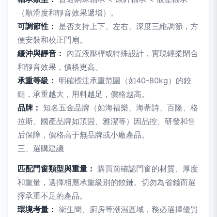
（順滑度和靜音效果遞增）。
可調節性：
是否支持上下、左右、深度三維調節，方
便安裝和校正門扇。
緩沖與靜音：
內置液壓桿或特殊設計，實現輕柔閉合
和靜音效果，價格更高。
承重等級：
明確標注承重范圍（如40-80kg）的鉸
鏈，承重越大，用料越足，價格越高。
品牌：
知名五金品牌（如海福樂、海蒂詩、百隆、格
拉斯、國產品牌如頂固、雅潔等）因品控、研發和售
后保障，價格高于無品牌或小廠產品。
三、選購建議
匹配門窗類型與重量：
購買前確認門窗的材質、厚度
和重量，選擇相應承重級別的鉸鏈。切勿為省錢而選
擇承重不足的產品。
環境考量：
衛生間、廚房等潮濕區域，務必選擇優質