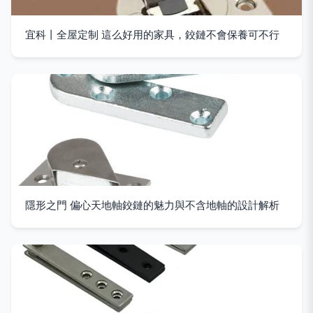
宜科丨全屋定制 這么好用的家具，鉸鏈不會保養可不行
隱形之門 偏心天地軸鉸鏈的魅力與不含地軸的設計解析