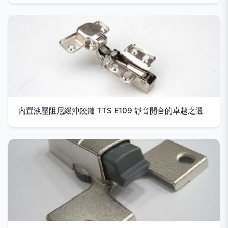
內置液壓阻尼緩沖鉸鏈 TTS E109 靜音開合的卓越之選