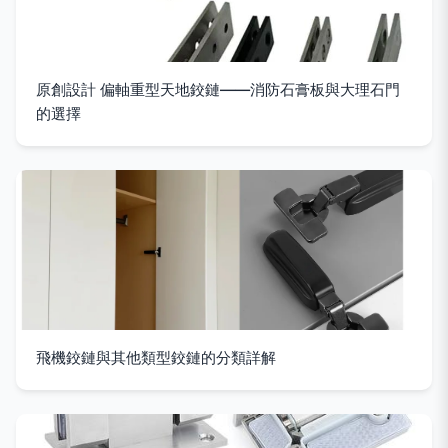
原創設計 偏軸重型天地鉸鏈——消防石膏板與大理石門
的選擇
飛機鉸鏈與其他類型鉸鏈的分類詳解