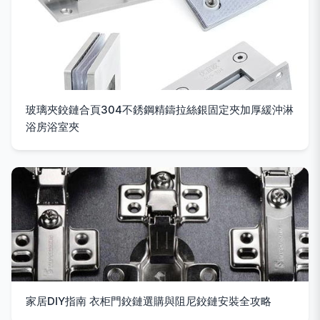
玻璃夾鉸鏈合頁304不銹鋼精鑄拉絲銀固定夾加厚緩沖淋
浴房浴室夾
家居DIY指南 衣柜門鉸鏈選購與阻尼鉸鏈安裝全攻略