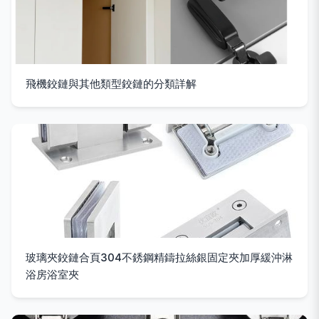
飛機鉸鏈與其他類型鉸鏈的分類詳解
玻璃夾鉸鏈合頁304不銹鋼精鑄拉絲銀固定夾加厚緩沖淋
浴房浴室夾