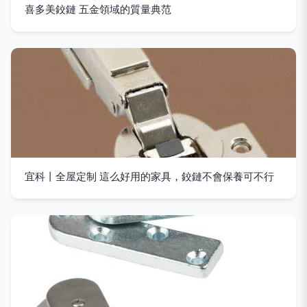
喜多美鉸鏈 五金領域的質量典范
宜科丨全屋定制 這么好用的家具，鉸鏈不會保養可不行