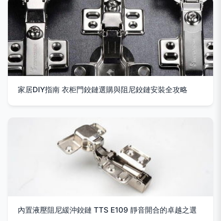
家居DIY指南 衣柜門鉸鏈選購與阻尼鉸鏈安裝全攻略
內置液壓阻尼緩沖鉸鏈 TTS E109 靜音開合的卓越之選