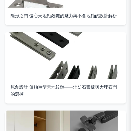
隱形之門 偏心天地軸鉸鏈的魅力與不含地軸的設計解析
原創設計 偏軸重型天地鉸鏈——消防石膏板與大理石門
的選擇