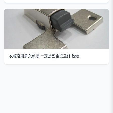
衣柜沒用多久就壞 一定是五金沒選好 鉸鏈