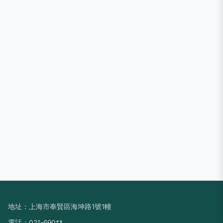
地址：上海市奉賢區海坤路1號1幢
電話：021-690**